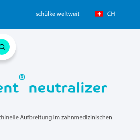
schülke weltweit
CH
®
ent
neutralizer
schinelle Aufbreitung im zahnmedizinischen