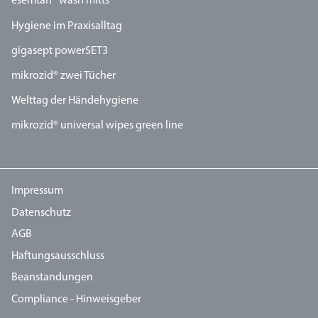
esemtan® wash mitts
Hygiene im Praxisalltag
gigasept powerSET3
mikrozid® zwei Tücher
Welttag der Händehygiene
mikrozid® universal wipes green line
Impressum
Datenschutz
AGB
Haftungsausschluss
Beanstandungen
Compliance - Hinweisgeber