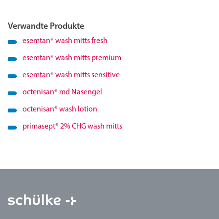
Verwandte Produkte
esemtan
®
wash mitts fresh
esemtan
®
wash mitts premium
esemtan
®
wash mitts sensitive
octenisan
®
md Nasengel
octenisan
®
wash lotion
primasept
®
2% CHG wash mitts