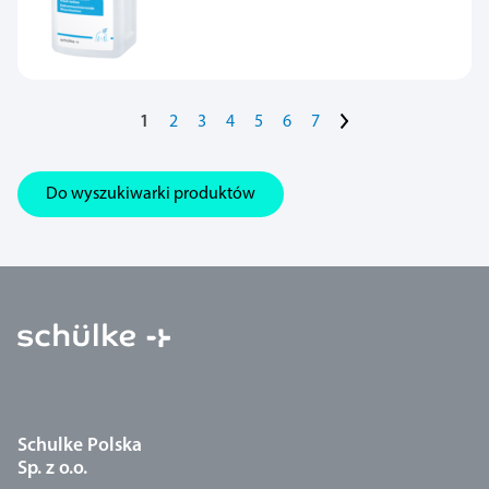
>
1
2
3
4
5
6
7
Do wyszukiwarki produktów
Schulke Polska
Sp. z o.o.