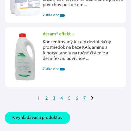
povrchov postrekom ...
Zistite viac
desam® effekt +
Koncentrovaný tekutý dezinfekčný
prostriedok na báze KAS, amínu a
fenoxyetanolu na ručné čistenie a
dezinfekciu povrchov ...
Zistite viac
>
1
2
3
4
5
6
7
K vyhľadávaču produktov