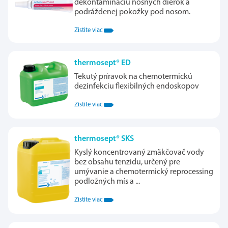
dekontamináciu nosných dierok a
podráždenej pokožky pod nosom.
Zistite viac
thermosept® ED
Tekutý príravok na chemotermickú
dezinfekciu flexibilných endoskopov
Zistite viac
thermosept® SKS
Kyslý koncentrovaný zmäkčovač vody
bez obsahu tenzidu, určený pre
umývanie a chemotermický reprocessing
podložných mís a ...
Zistite viac