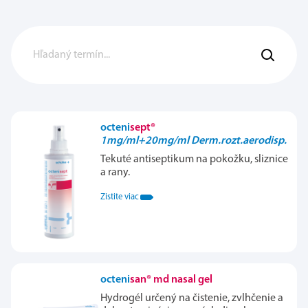
octeni
sept®
1mg/ml+20mg/ml Derm.rozt.aerodisp.
Tekuté antiseptikum na pokožku, sliznice
a rany.
Zistite viac
octeni
san® md nasal gel
Hydrogél určený na čistenie, zvlhčenie a