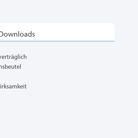
verträglich
nsbeutel
irksamkeit