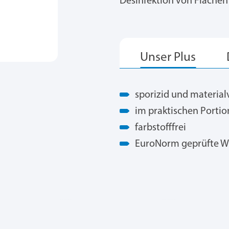
Desinfektion von Flächen
sporizid und material
im praktischen Portio
farbstofffrei
EuroNorm geprüfte W