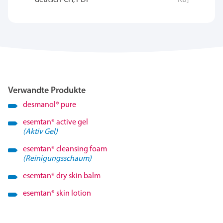
deutsch-CH, PDF
KB]
Verwandte Produkte
desmanol
®
pure
esemtan
®
active gel
(Aktiv Gel)
esemtan
®
cleansing foam
(Reinigungsschaum)
esemtan
®
dry skin balm
esemtan
®
skin lotion