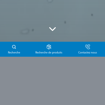
Recherche
Recherche de produits
Contactez nous
Produits
desmanol® pure
Solution hydro-alcoolique pour la
désinfection des mains
En savoir plus