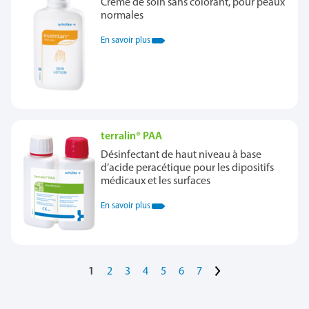
Crème de soin sans colorant, pour peaux
normales
En savoir plus
terralin® PAA
Désinfectant de haut niveau à base
d’acide peracétique pour les dipositifs
médicaux et les surfaces
En savoir plus
>
1
2
3
4
5
6
7