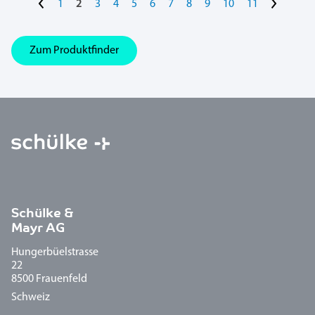
<
>
1
2
3
4
5
6
7
8
9
10
11
Zum Produktfinder
Schülke &
Mayr AG
Hungerbüelstrasse
22
8500 Frauenfeld
Schweiz