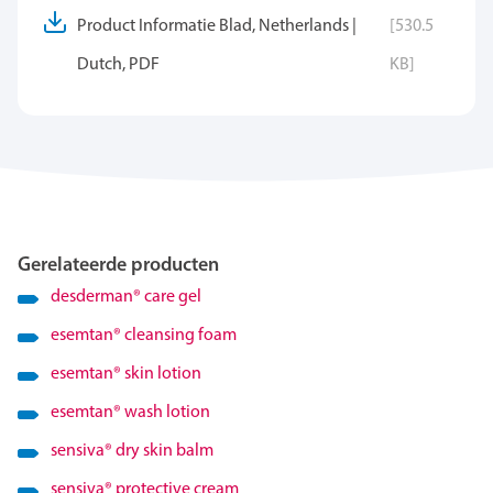
Product Informatie Blad, Netherlands |
[530.5
Dutch, PDF
KB]
Gerelateerde producten
desderman
®
care gel
esemtan
®
cleansing foam
esemtan
®
skin lotion
esemtan
®
wash lotion
sensiva
®
dry skin balm
sensiva
®
protective cream