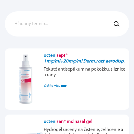
octeni
sept®
1mg/ml+20mg/ml Derm.rozt.aerodisp.
Tekuté antiseptikum na pokožku, sliznice
a rany.
Zistite viac
octeni
san® md nasal gel
Hydrogél určený na čistenie, zvlhčenie a