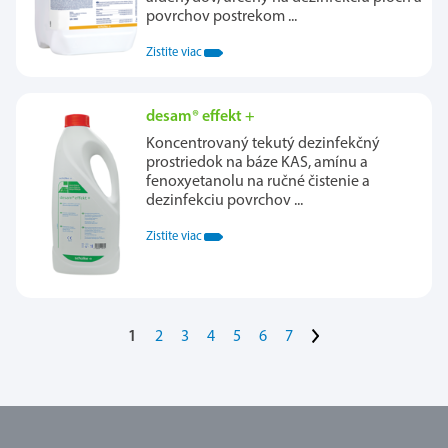
povrchov postrekom ...
Zistite viac
desam® effekt +
Koncentrovaný tekutý dezinfekčný
prostriedok na báze KAS, amínu a
fenoxyetanolu na ručné čistenie a
dezinfekciu povrchov ...
Zistite viac
>
1
2
3
4
5
6
7