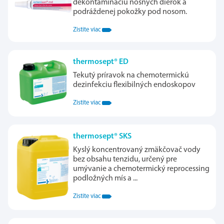
dekontamináciu nosných dierok a
podráždenej pokožky pod nosom.
Zistite viac
thermosept® ED
Tekutý príravok na chemotermickú
dezinfekciu flexibilných endoskopov
Zistite viac
thermosept® SKS
Kyslý koncentrovaný zmäkčovač vody
bez obsahu tenzidu, určený pre
umývanie a chemotermický reprocessing
podložných mís a ...
Zistite viac