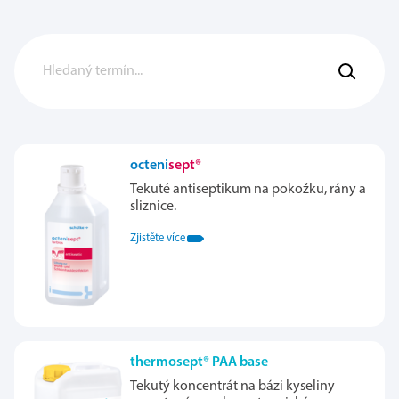
octeni
sept®
Tekuté antiseptikum na pokožku, rány a
sliznice.
Zjistěte více
thermosept® PAA base
Tekutý koncentrát na bázi kyseliny