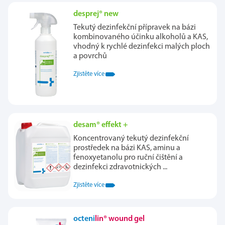
desprej® new
Tekutý dezinfekční přípravek na bázi
kombinovaného účinku alkoholů a KAS,
vhodný k rychlé dezinfekci malých ploch
a povrchů
Zjistěte více
desam® effekt +
Koncentrovaný tekutý dezinfekční
prostředek na bázi KAS, aminu a
fenoxyetanolu pro ruční čištění a
dezinfekci zdravotnických ...
Zjistěte více
octeni
lin® wound gel