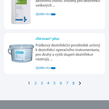
aktivního chlóru. Vhodný pro dezinfekci
veškerých ...
Zjistěte více
chirosan® plus
Práškový dezinfekční prostředek určený
k dezinfekci operačního instrumentaria,
pro druhý a vyšší stupeň dezinfekce
nástrojů, ...
Zjistěte více
>
1
2
3
4
5
6
7
8