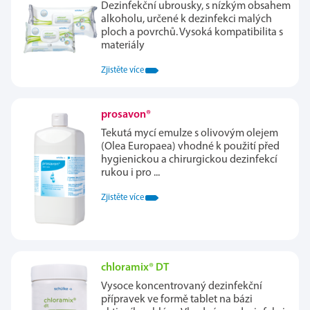
Dezinfekční ubrousky, s nízkým obsahem
alkoholu, určené k dezinfekci malých
ploch a povrchů. Vysoká kompatibilita s
materiály
Zjistěte více
prosavon®
Tekutá mycí emulze s olivovým olejem
(Olea Europaea) vhodné k použití před
hygienickou a chirurgickou dezinfekcí
rukou i pro ...
Zjistěte více
chloramix® DT
Vysoce koncentrovaný dezinfekční
přípravek ve formě tablet na bázi