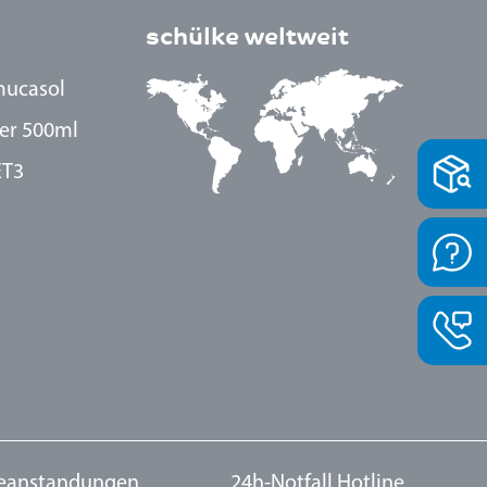
schülke weltweit
mucasol
ter 500ml
ET3
eanstandungen
24h-Notfall Hotline