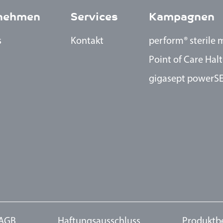
nehmen
Services
Kampagnen
s
Kontakt
perform® sterile 
Point of Care Hal
gigasept powerS
AGB
Haftungsausschluss
Produktb