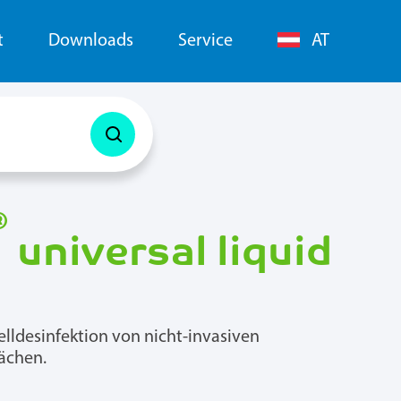
t
Downloads
Service
AT
®
universal liquid
lldesinfektion von nicht-invasiven
ächen.