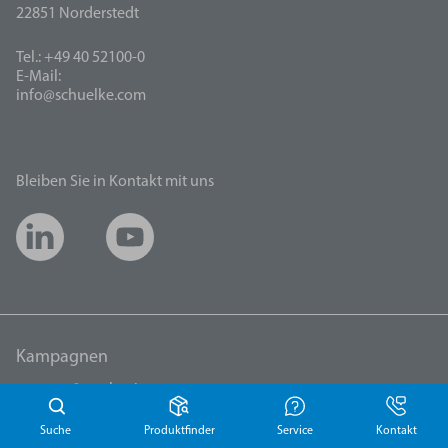
22851 Norderstedt
Tel.: +49 40 52100-0
E-Mail:
info@schuelke.com
Bleiben Sie in Kontakt mit uns
Kampagnen
esemtan® wash mitts
Hygiene im Praxisalltag
Suche
Produktfinder
Service
Kontakt