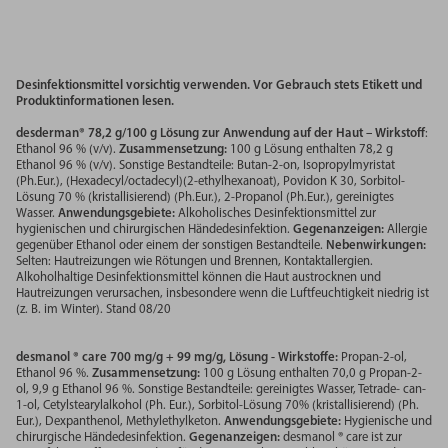
Desinfektionsmittel vorsichtig verwenden. Vor Gebrauch stets Etikett und
Produktinformationen lesen.
desderman® 78,2 g/100 g Lösung zur Anwendung auf der Haut – Wirkstoff
:
Ethanol 96 % (v/v).
Zusammensetzung:
100 g Lösung enthalten 78,2 g
Ethanol 96 % (v/v). Sonstige Bestandteile: Butan-2-on, Isopropylmyristat
(Ph.Eur.), (Hexadecyl/octadecyl)(2-ethylhexanoat), Povidon K 30, Sorbitol-
Lösung 70 % (kristallisierend) (Ph.Eur.), 2-Propanol (Ph.Eur.), gereinigtes
Wasser.
Anwendungsgebiete:
Alkoholisches Desinfektionsmittel zur
hygienischen und chirurgischen Händedesinfektion.
Gegenanzeigen:
Allergie
gegenüber Ethanol oder einem der sonstigen Bestandteile.
Nebenwirkungen:
Selten: Hautreizungen wie Rötungen und Brennen, Kontaktallergien.
Alkoholhaltige Desinfektionsmittel können die Haut austrocknen und
Hautreizungen verursachen, insbesondere wenn die Luftfeuchtigkeit niedrig ist
(z. B. im Winter). Stand 08/20
desmanol ® care 700 mg/g + 99 mg/g, Lösung - Wirkstoffe:
Propan-2-ol,
Ethanol 96 %.
Zusammensetzung:
100 g Lösung enthalten 70,0 g Propan-2-
ol, 9,9 g Ethanol 96 %. Sonstige Bestandteile: gereinigtes Wasser, Tetrade- can-
1-ol, Cetylstearylalkohol (Ph. Eur.), Sorbitol-Lösung 70% (kristallisierend) (Ph.
Eur.), Dexpanthenol, Methylethylketon.
Anwendungsgebiete:
Hygienische und
chirurgische Händedesinfektion.
Gegenanzeigen:
desmanol ® care ist zur