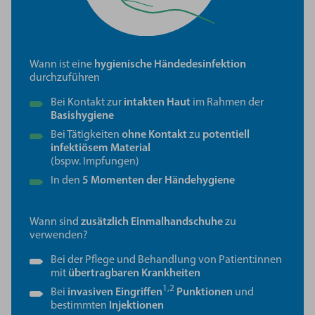
Wann ist eine
hygienische Händedesinfektion
durchzuführen
Bei Kontakt zur
intakten Haut
im Rahmen der
Basishygiene
Bei Tätigkeiten
ohne Kontakt
zu
potentiell
infektiösem Material
(bspw. Impfungen)
In den
5 Momenten der Händehygiene
Wann sind
zusätzlich Einmalhandschuhe
zu
verwenden?
Bei der Pflege und Behandlung von Patient:innen
mit
übertragbaren Krankheiten
1,2
Bei
invasiven Eingriffen
Punktionen
und
bestimmten
Injektionen