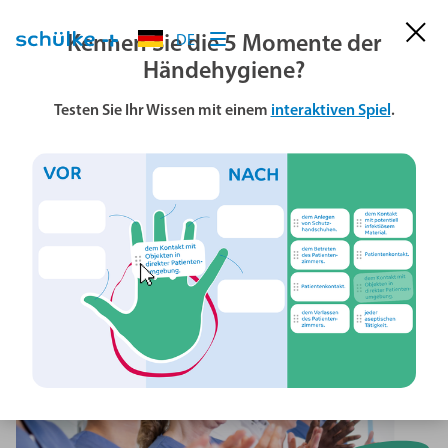
Kennen Sie die 5 Momente der
DE
Händehygiene?
Testen Sie Ihr Wissen mit einem
interaktiven Spiel
.
HYGIENE IST
TEAMWORK