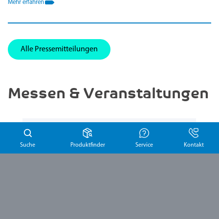
Mehr erfahren
Alle Pressemitteilungen
Messen & Veranstaltungen
Freiburger Infektiologie- und
Hygienekongress - BZH 2026
Suche
Produktfinder
Service
Kontakt
07.10.
-
09.10.2026
Freiburg
Krankenhaushygiene
pharma club - Netzwerk und
Wissenstransfer in der Pharmaindustrie
10.11.2026