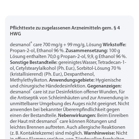
Pflichttexte zu zugelassenen Arzneimitteln gem. § 4
HWG
®
desmanol
care 700 mg/g + 99 mg/g, Lösung
Wirkstoffe:
Propan-2-ol, Ethanol 96 %.
Zusammensetzung:
100 g
Lösung enthalten 70,0 g Propan-2-ol, 9,9, g Ethanol 96 %.
Sonstige Bestandteile:
gereinigtes Wasser, Tetradecan-1-
ol, Cetylstearylalkohol (Ph. Eur.), Sorbitol-Lösung 70 %
(kristallisierend) (Ph. Eur.), Dexpanthenol,
Methylethylketon.
Anwendungsgebiete:
Hygienische
und chirurgische Händedesinfektion.
Gegenanzeigen:
®
desmanol
care ist zur Desinfektion offener Wunden, für
die Antiseptik von Schleimhäuten und zur Anwendung in
unmittelbarer Umgebung des Auges nicht geeignet. Nicht
anwenden bei bekannter Überempfindlichkeit gegen
einen der Bestandteile.
Nebenwirkungen:
Beim Einreiben
®
der Haut mit desmanol
care können Rötungen und
leichtes Brennen auftreten. Auch allergische Reaktionen
(z. B. Kontaktekzeme) sind möglich.
Warnhinweise:
Nicht