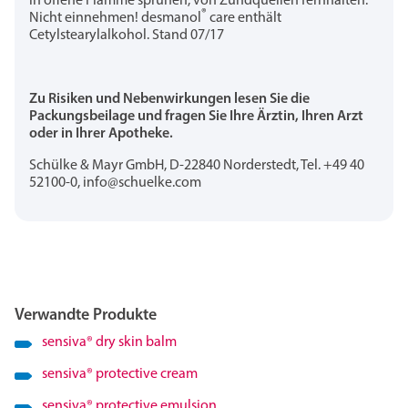
in offene Flamme sprühen, von Zündquellen fernhalten.
®
Nicht einnehmen! desmanol
care enthält
Cetylstearylalkohol. Stand 07/17
Zu Risiken und Nebenwirkungen lesen Sie die
Packungsbeilage und fragen Sie Ihre Ärztin, Ihren Arzt
oder in Ihrer Apotheke.
Schülke & Mayr GmbH, D-22840 Norderstedt, Tel. +49 40
52100-0, info@schuelke.com
Verwandte Produkte
sensiva
®
dry skin balm
sensiva
®
protective cream
sensiva
®
protective emulsion