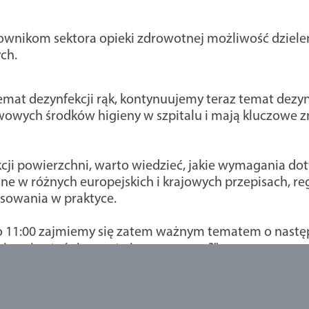
cownikom sektora opieki zdrowotnej możliwość dziele
ch.
at dezynfekcji rąk, kontynuujemy teraz temat dezyn
wowych środków higieny w szpitalu i mają kluczowe 
ji powierzchni, warto wiedzieć, jakie wymagania dot
e w różnych europejskich i krajowych przepisach, reg
sowania w praktyce.
do 11:00 zajmiemy się zatem ważnym tematem o następ
 może stać się prosta i nowoczesna?".