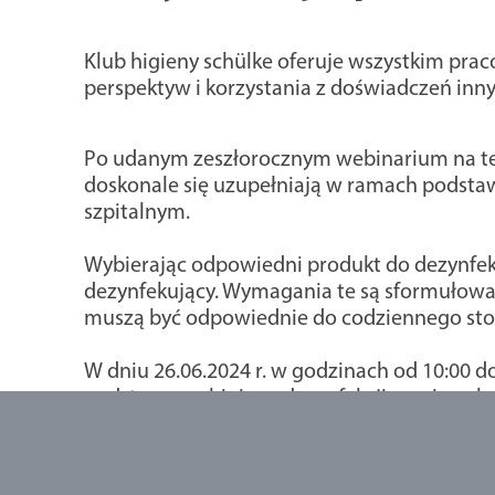
Klub higieny schülke oferuje wszystkim pra
perspektyw i korzystania z doświadczeń inny
Po udanym zeszłorocznym webinarium na tem
doskonale się uzupełniają w ramach podsta
szpitalnym.
Wybierając odpowiedni produkt do dezynfekc
dezynfekujący. Wymagania te są sformułowan
muszą być odpowiednie do codziennego sto
W dniu 26.06.2024 r. w godzinach od 10:00 
podstawowa higiena dezynfekcji powierzchni
Teoria - wprowadzenie do tematu