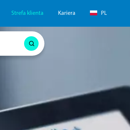
Strefa klienta
Kariera
PL