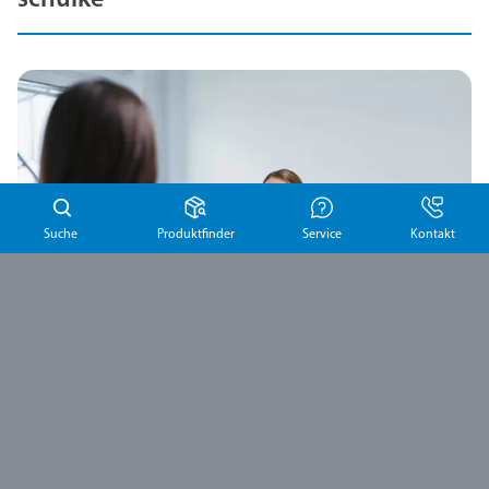
schülke
Suche
Produktfinder
Service
Kontakt
Arbeiten bei schülke
„It’s all in the Mix“ – das ist unsere Formel, wenn es um die