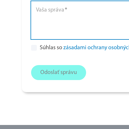
Vaša správa
*
Súhlas so
zásadami ochrany osobných
Odoslať správu