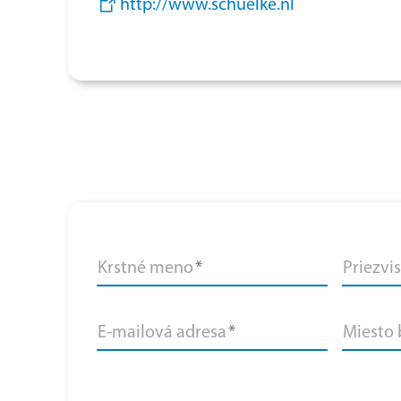
http://www.schuelke.nl
Krstné meno
*
Priezvi
E-mailová adresa
*
Miesto b