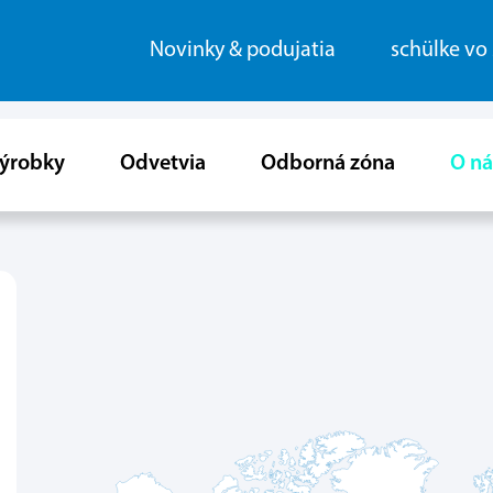
Novinky & podujatia
schülke vo
ýrobky
Odvetvia
Odborná zóna
O ná