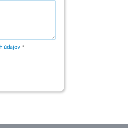
 údajov​
*