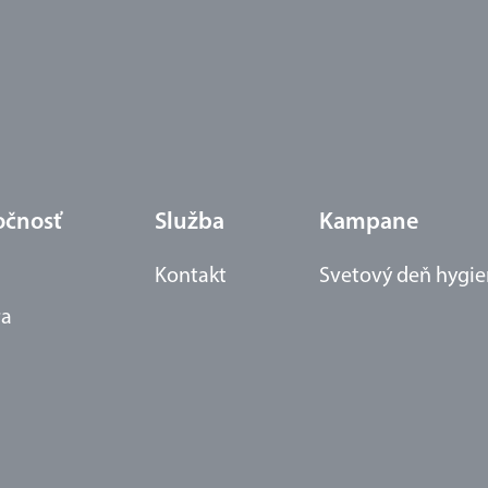
očnosť
Služba
Kampane
Kontakt
Svetový deň hygie
ra