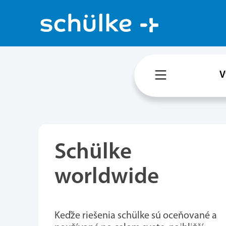
V
Schülke
worldwide
Keďže riešenia schülke sú oceňované a