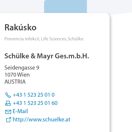
Rakúsko
Prevencia infekcií,
Life Sciences,
Schülke
Schülke & Mayr Ges.m.b.H.
Seidengasse 9
1070 Wien
AUSTRIA
+43 1 523 25 01 0
+43 1 523 25 01 60
E-Mail
http://www.schuelke.at