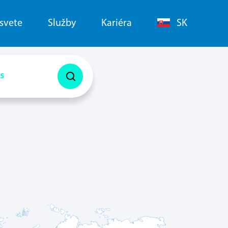
 svete
Služby
Kariéra
SK
s