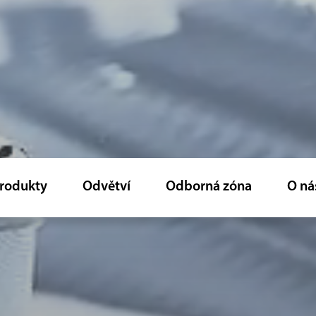
rodukty
Odvětví
Odborná zóna
O ná