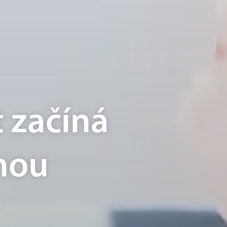
 začíná
nou