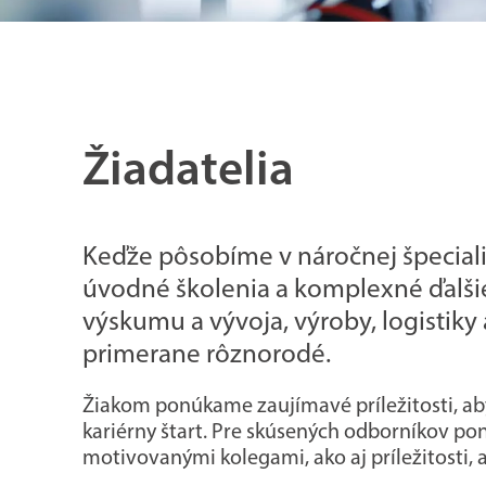
Žiadatelia
Keďže pôsobíme v náročnej špecializ
úvodné školenia a komplexné ďalšie v
výskumu a vývoja, výroby, logistiky 
primerane rôznorodé.
Žiakom ponúkame zaujímavé príležitosti, aby
kariérny štart. Pre skúsených odborníkov po
motivovanými kolegami, ako aj príležitosti, 