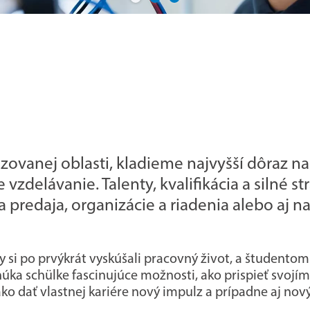
ovanej oblasti, kladieme najvyšší dôraz na 
zdelávanie. Talenty, kvalifikácia a silné s
a predaja, organizácie a riadenia alebo aj 
 si po prvýkrát vyskúšali pracovný život, a študentom
núka schülke fascinujúce možnosti, ako prispieť svojí
ako dať vlastnej kariére nový impulz a prípadne aj nov