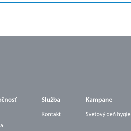
očnosť
Služba
Kampane
Kontakt
Svetový deň hygie
ra