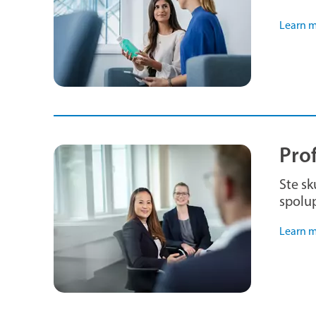
Learn 
Prof
Ste s
spolup
Learn 