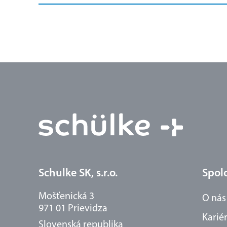
Schulke SK, s.r.o.
Spol
Mošťenická 3
O nás
971 01 Prievidza
Karié
Slovenská republika