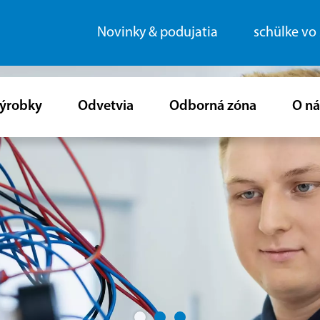
Novinky & podujatia
schülke vo
ýrobky
Odvetvia
Odborná zóna
O ná