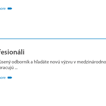
more
esionáli
kúsený odborník a hľadáte novú výzvu v medzinárodnom
racujú ...
more