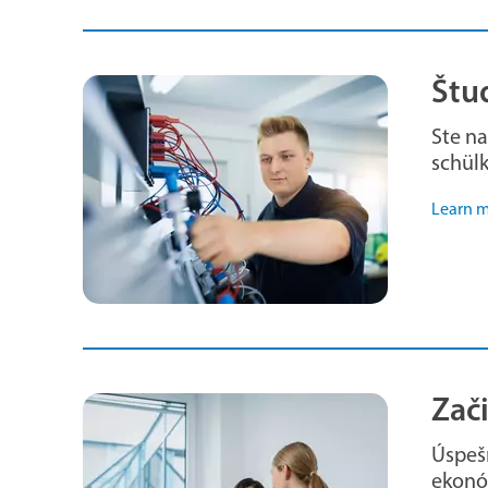
Štud
Ste na
schülk
Learn 
Zači
Úspešn
ekonóm