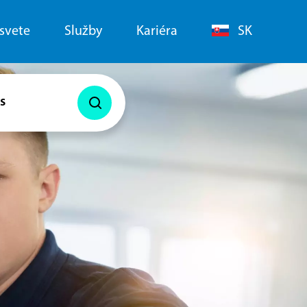
 svete
Služby
Kariéra
SK
s