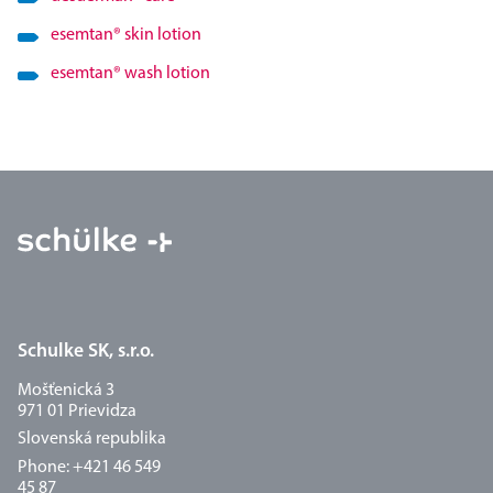
esemtan
®
skin lotion
esemtan
®
wash lotion
Schulke SK, s.r.o.
Mošťenická 3
971 01 Prievidza
Slovenská republika
Phone: +421 46 549
45 87