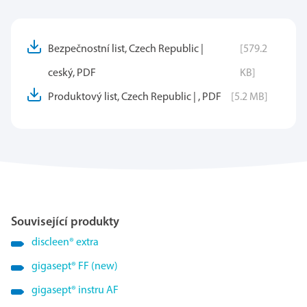
Bezpečnostní list, Czech Republic |
[579.2
ceský, PDF
KB]
Produktový list, Czech Republic | , PDF
[5.2 MB]
Související produkty
discleen
®
extra
gigasept
®
FF (new)
gigasept
®
instru AF