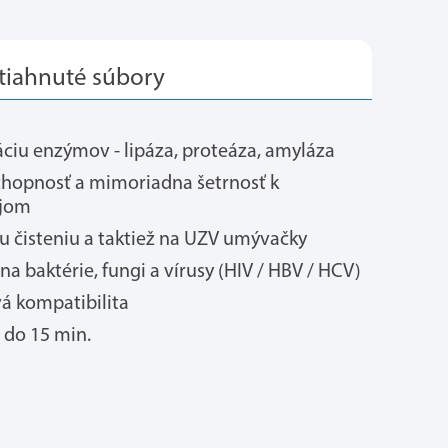
ciu enzýmov - lipáza, proteáza, amyláza
schopnosť a mimoriadna šetrnosť k
ojom
čisteniu a taktiež na UZV umývačky
a baktérie, fungi a vírusy (HIV / HBV / HCV)
á kompatibilita
 do 15 min.