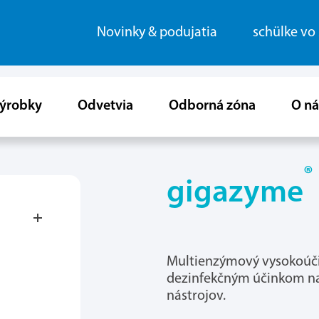
Novinky & podujatia
schülke vo
ýrobky
Odvetvia
Odborná zóna
O ná
®
gigazyme
Multienzýmový vysokoúčin
dezinfekčným účinkom na 
nástrojov.