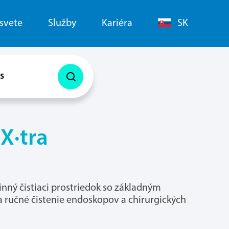
 svete
Služby
Kariéra
SK
s
X·tra
ný čistiaci prostriedok so základným
ručné čistenie endoskopov a chirurgických