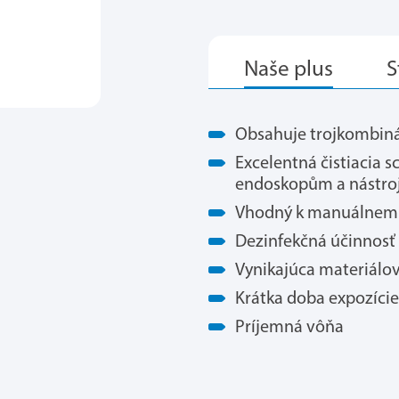
Obsahuje trojkombiná
Excelentná čistiacia 
endoskopům a nástr
Vhodný k manuálnemu 
Dezinfekčná účinnosť n
Vynikajúca materiálov
Krátka doba expozície
Príjemná vôňa