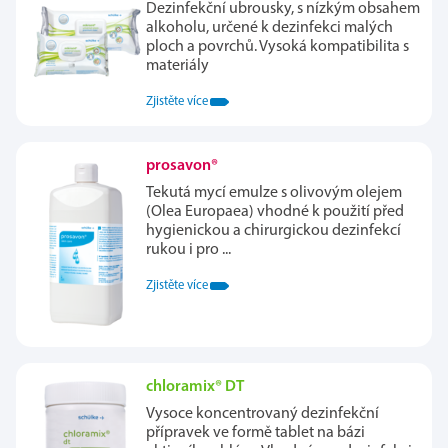
Dezinfekční ubrousky, s nízkým obsahem
alkoholu, určené k dezinfekci malých
ploch a povrchů. Vysoká kompatibilita s
materiály
Zjistěte více
prosavon®
Tekutá mycí emulze s olivovým olejem
(Olea Europaea) vhodné k použití před
hygienickou a chirurgickou dezinfekcí
rukou i pro ...
Zjistěte více
chloramix® DT
Vysoce koncentrovaný dezinfekční
přípravek ve formě tablet na bázi