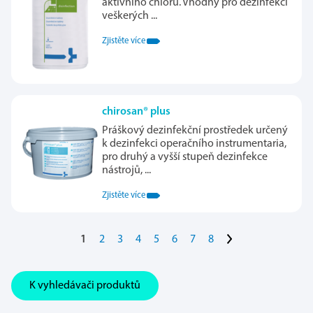
aktivního chlóru. Vhodný pro dezinfekci
veškerých ...
Zjistěte více
chirosan® plus
Práškový dezinfekční prostředek určený
k dezinfekci operačního instrumentaria,
pro druhý a vyšší stupeň dezinfekce
nástrojů, ...
Zjistěte více
>
1
2
3
4
5
6
7
8
K vyhledávači produktů