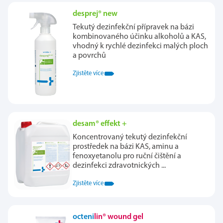
desprej® new
Tekutý dezinfekční přípravek na bázi
kombinovaného účinku alkoholů a KAS,
vhodný k rychlé dezinfekci malých ploch
a povrchů
Zjistěte více
desam® effekt +
Koncentrovaný tekutý dezinfekční
prostředek na bázi KAS, aminu a
fenoxyetanolu pro ruční čištění a
dezinfekci zdravotnických ...
Zjistěte více
octeni
lin® wound gel