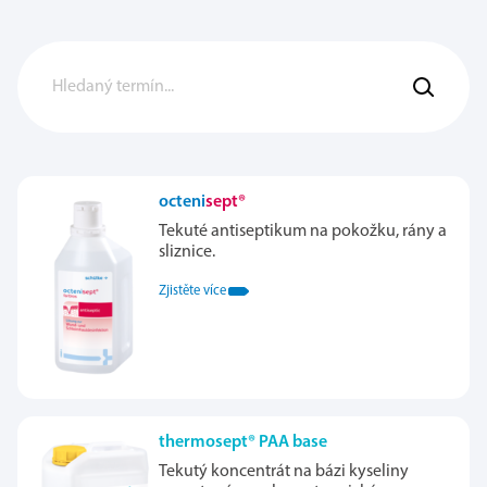
octeni
sept®
Tekuté antiseptikum na pokožku, rány a
sliznice.
Zjistěte více
thermosept® PAA base
Tekutý koncentrát na bázi kyseliny