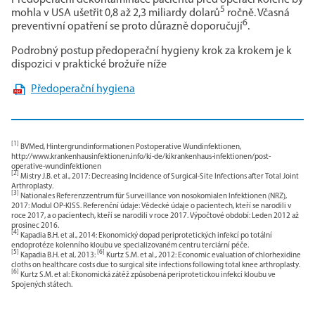
Předoperační dekontaminace pacientů před operací kolene by
5
mohla v USA ušetřit 0,8 až 2,3 miliardy dolarů
ročně. Včasná
6
preventivní opatření se proto důrazně doporučují
.
Podrobný postup předoperační hygieny krok za krokem je k
dispozici v praktické brožuře níže
Předoperační hygiena
[1]
BVMed, Hintergrundinformationen Postoperative Wundinfektionen,
http://www.krankenhausinfektionen.info/ki-de/kikrankenhaus-infektionen/post-
operative-wundinfektionen
[2]
Mistry J.B. et al., 2017: Decreasing Incidence of Surgical-Site Infections after Total Joint
Arthroplasty.
[3]
Nationales Referenzzentrum für Surveillance von nosokomialen Infektionen (NRZ),
2017: Modul OP-KISS. Referenční údaje: Vědecké údaje o pacientech, kteří se narodili v
roce 2017, a o pacientech, kteří se narodili v roce 2017. Výpočtové období: Leden 2012 až
prosinec 2016.
[4]
Kapadia B.H. et al., 2014: Ekonomický dopad periprotetických infekcí po totální
endoprotéze kolenního kloubu ve specializovaném centru terciární péče.
[5]
[6]
Kapadia B.H. et al, 2013:
Kurtz S.M. et al., 2012: Economic evaluation of chlorhexidine
cloths on healthcare costs due to surgical site infections following total knee arthroplasty.
[6]
Kurtz S.M. et al: Ekonomická zátěž způsobená periprotetickou infekcí kloubu ve
Spojených státech.