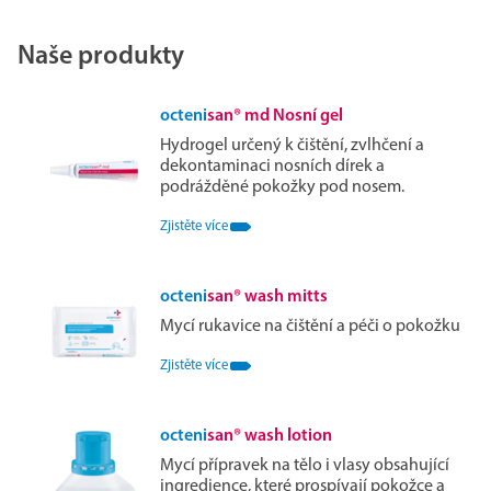
Naše produkty
octeni
san® md Nosní gel
Hydrogel určený k čištění, zvlhčení a
dekontaminaci nosních dírek a
podrážděné pokožky pod nosem.
Zjistěte více
octeni
san® wash mitts
Mycí rukavice na čištění a péči o pokožku
Zjistěte více
octeni
san® wash lotion
Mycí přípravek na tělo i vlasy obsahující
ingredience, které prospívají pokožce a