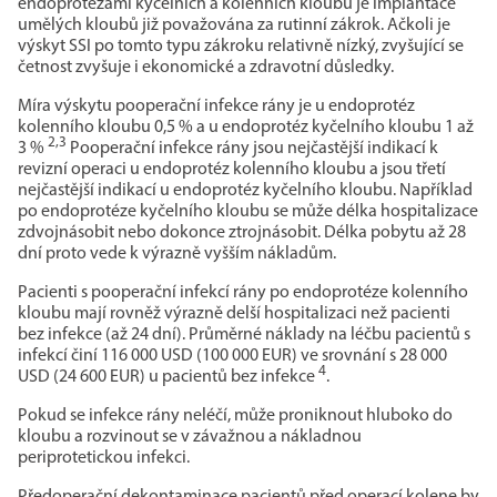
endoprotézami kyčelních a kolenních kloubů je implantace
umělých kloubů již považována za rutinní zákrok. Ačkoli je
výskyt SSI po tomto typu zákroku relativně nízký, zvyšující se
četnost zvyšuje i ekonomické a zdravotní důsledky.
Míra výskytu pooperační infekce rány je u endoprotéz
kolenního kloubu 0,5 % a u endoprotéz kyčelního kloubu 1 až
2,3
3 %
Pooperační infekce rány jsou nejčastější indikací k
revizní operaci u endoprotéz kolenního kloubu a jsou třetí
nejčastější indikací u endoprotéz kyčelního kloubu. Například
po endoprotéze kyčelního kloubu se může délka hospitalizace
zdvojnásobit nebo dokonce ztrojnásobit. Délka pobytu až 28
dní proto vede k výrazně vyšším nákladům.
Pacienti s pooperační infekcí rány po endoprotéze kolenního
kloubu mají rovněž výrazně delší hospitalizaci než pacienti
bez infekce (až 24 dní). Průměrné náklady na léčbu pacientů s
infekcí činí 116 000 USD (100 000 EUR) ve srovnání s 28 000
4
USD (24 600 EUR) u pacientů bez infekce
.
Pokud se infekce rány neléčí, může proniknout hluboko do
kloubu a rozvinout se v závažnou a nákladnou
periprotetickou infekci.