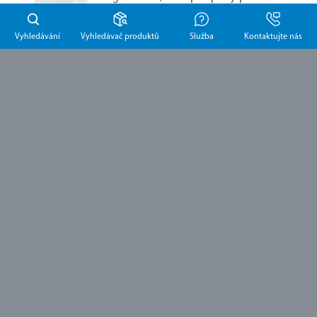
zvláčňují ji.
Zjistěte více
Vyhledávání
Vyhledávač produktů
Služba
Kontaktujte nás
Další produkty
Schulke CZ, s.r.o.